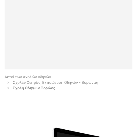
Αετοί των σχολών οδηγών
Σχολές Οδηγών, Εκπαίδευση Οδηγών - Βύρωνας
Σχολη Οδηγων Σοριλος