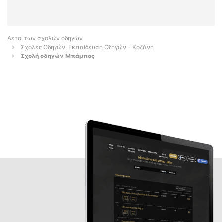
Αετοί των σχολών οδηγών
Σχολές Οδηγών, Εκπαίδευση Οδηγών - Κοζάνη
Σχολή οδηγών Μπάμπος