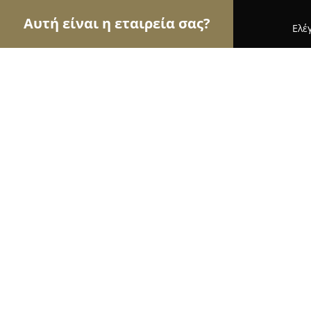
Αυτή είναι η εταιρεία σας?
Ελέ
Αετοί των σχολών οδηγών
Σχολές Οδηγών, Εκπ
ΣΧΟΛΗ ΟΔΗΓΩΝ - ΚΟΡΟΚΙΔΑΣ ΚΩΝ
9.9
(38)
Καρδίτσα, Αλαμανή 6
Εμφάνιση αριθμού τηλεφώνου