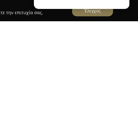
Έλεγχος
τε την επιτυχία σας.
ΝΣΤΑΝΤΙΝΟΣ
Κωνσταντίνος
, που βρίσκεται στην οδό Αλαμανή
αι στην πλήρη εκπαίδευση υποψηφίων οδηγών.
νδιαφέρονται να αποκτήσουν ερασιτεχνικό
ρινόμενη στις ανάγκες νέων οδηγών, ενώ
ία ανανέωσης άδειας οδήγησης, συμβάλλοντας
παραίτητων εγγράφων κυκλοφορίας.
λαμβάνουν, επίσης, εκπαίδευση για
και για άδειες ρυμουλκούμενου. Για
 μαθήματα για την απόκτηση διπλώματος