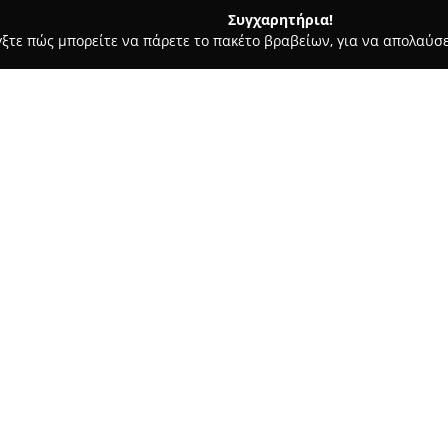
Συγχαρητήρια!
γξτε πώς μπορείτε να πάρετε το πακέτο βραβείων, για να απολαύσε
αίδευση Οδηγών - Καρδίτσα
ΣΧΟΛΗ ΟΔΗΓΩΝ - ΚΟΡΟΚΙΔΑΣ ΚΩ
ΣΤΑΝΤΙΝΟΣ
Σχετικά με την εταιρεία:
Η
Σχολή Οδηγών Κοροκίδας 
6 στην Καρδίτσα, εξειδικεύετ
Παρέχει μαθήματα για όσους ε
δίπλωμα αυτοκινήτου, ανταποκ
αναλαμβάνει και τη διαδικασ
στη συνεχή εξασφάλιση των α
Οι υπηρεσίες της σχολής περι
μοτοποδήλατα 50 κ.εκ., καθώς 
επαγγελματίες, οργανώνονται