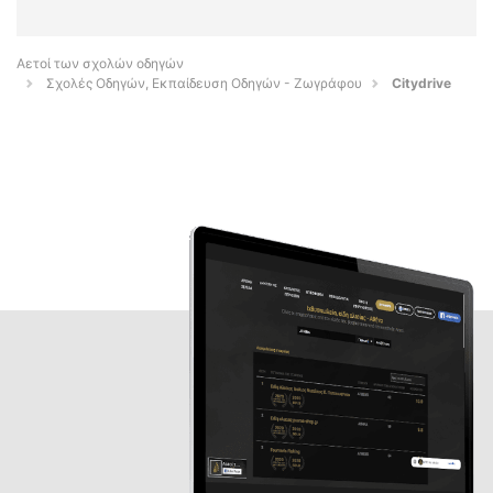
Αετοί των σχολών οδηγών
Σχολές Οδηγών, Εκπαίδευση Οδηγών - Ζωγράφου
Citydrive