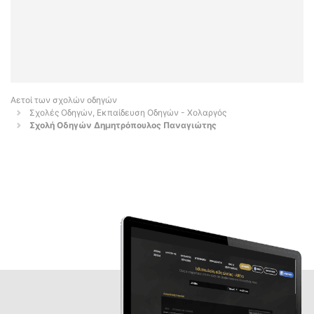
Αετοί των σχολών οδηγών
Σχολές Οδηγών, Εκπαίδευση Οδηγών - Χολαργός
Σχολή Οδηγών Δημητρόπουλος Παναγιώτης