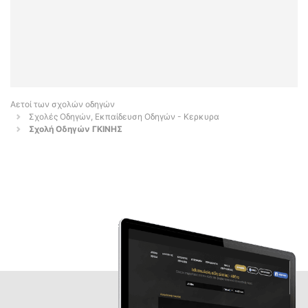
Αετοί των σχολών οδηγών
Σχολές Οδηγών, Εκπαίδευση Οδηγών - Κερκυρα
Σχολή Οδηγών ΓΚΙΝΗΣ