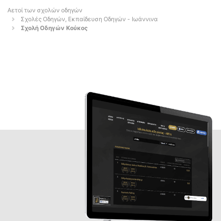
Αετοί των σχολών οδηγών
Σχολές Οδηγών, Εκπαίδευση Οδηγών - Ιωάννινα
Σχολή Οδηγών Κούκος