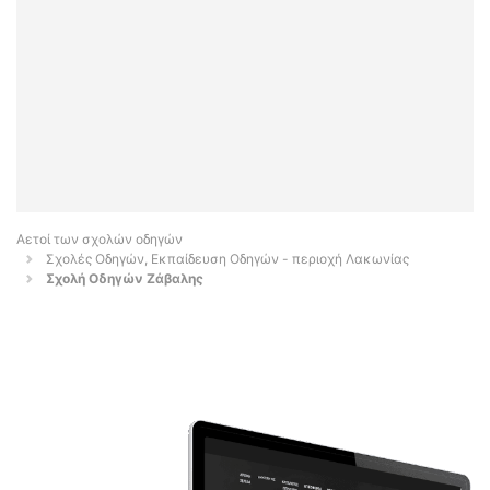
Αετοί των σχολών οδηγών
Σχολές Οδηγών, Εκπαίδευση Οδηγών - περιοχή Λακωνίας
Σχολή Οδηγών Ζάβαλης