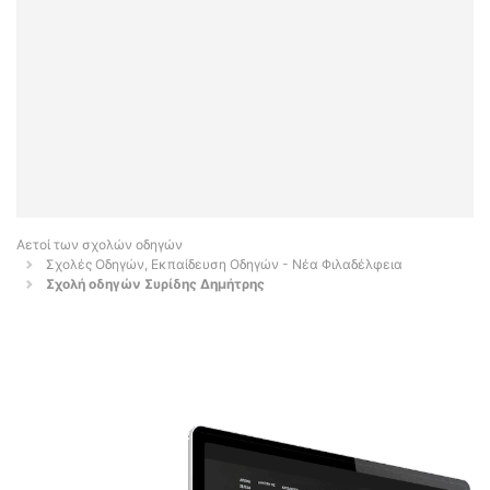
Αετοί των σχολών οδηγών
Σχολές Οδηγών, Εκπαίδευση Οδηγών - Νέα Φιλαδέλφεια
Σχολή οδηγών Συρίδης Δημήτρης