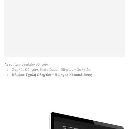
Αετοί των σχολών οδηγών
Σχολές Οδηγών, Εκπαίδευση Οδηγών - Χαλκιδα
Κόμβος Σχολή Οδηγών - Γιώργος Κλαουδιάνης