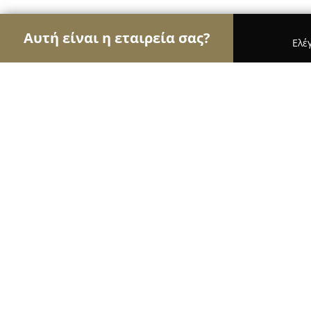
Αυτή είναι η εταιρεία σας?
Ελέ
Αετοί των σχολών οδηγών
Σχολές Οδηγών, Εκπ
Καϊμπαλιδης Driving Academy
10
(174)
Βόλος, Vólos
Εμφάνιση αριθμού τηλεφώνου