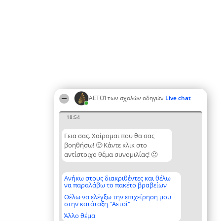
ΑΕΤΟΊ των σχολών οδηγών
Live chat
18:54
Γεια σας. Χαίρομαι που θα σας
βοηθήσω! 🙂 Κάντε κλικ στο
αντίστοιχο θέμα συνομιλίας! 🙂
Ανήκω στους διακριθέντες και θέλω
να παραλάβω το πακέτο βραβείων
Θέλω να ελέγξω την επιχείρηση μου
στην κατάταξη "Αετοί"
Άλλο θέμα