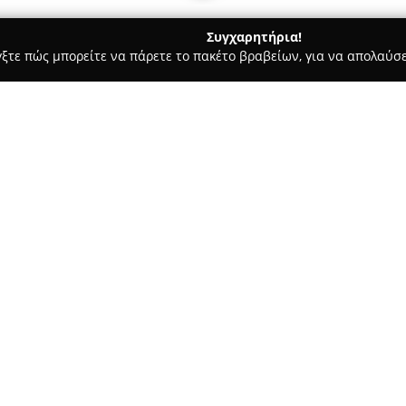
Συγχαρητήρια!
γξτε πώς μπορείτε να πάρετε το πακέτο βραβείων, για να απολαύσε
αίδευση Οδηγών - Βόλος
Καϊμπαλιδης Driving Academy
Σχετικά με την εταιρεία:
Η
Καϊμπαλίδης Driving Acad
λειτουργεί στο κέντρο του Βό
εκπαίδευση των οδηγών. Διαθέ
τελευταίας τεχνολογίας, με στ
Δείτε περισσότερα >>
εμπειρία υψηλού επιπέδου και
άνετη κυκλοφορία στους δρόμο
Η εταιρεία φέρει μεγάλη γκάμ
για αυτοκίνητα, μοτοσικλέτες,