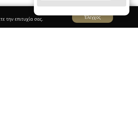
Έλεγχος
τε την επιτυχία σας.
emy
αποτελεί μια σύγχρονη σχολή οδηγών που
λου, παρέχοντας προοδευτικές μεθόδους στην
τει νέο στόλο οχημάτων και εξοπλισμό
όχο να εξασφαλίζει στους εκπαιδευόμενους μια
 τα εργαλεία που απαιτούνται για ασφαλή και
υς.
α διπλωμάτων, συμπεριλαμβάνοντας κατηγορίες
 όπως και επαγγελματικές άδειες για φορτηγά και