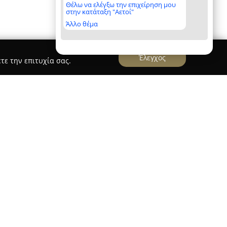
Θέλω να ελέγξω την επιχείρηση μου
στην κατάταξη "Αετοί"
Άλλο θέμα
Έλεγχος
τε την επιτυχία σας.
Υ ΧΡΗΣΤΟΣ
ου Χρήστος
, η οποία βρίσκεται στη Νέα Σμύρνη,
 για υποψήφιους οδηγούς που αναζητούν πλήρη
 υπεύθυνη και ασφαλή οδήγηση, επιδιώκει να
θήματα που καλύπτουν όλες τις διαστάσεις της
ι της ασφάλειας στους δρόμους.
 προσωπικό της σχολής συμβάλλει στη δημιουργία