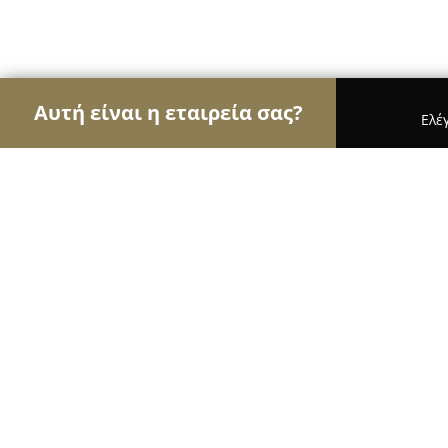
Αυτή είναι η εταιρεία σας?
Ελέ
Αετοί των σχολών οδηγών
Σχολές Οδηγών, Εκπ
ΣΧΟΛΗ ΟΔΗΓΩΝ ΠΑΠΑΝΑΓΙΩΤΟΥ 
9.1
(20)
Νέα Σμύρνη, Αγχιάλου 25