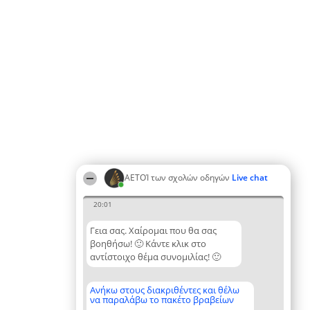
ΑΕΤΟΊ των σχολών οδηγών
Live chat
20:01
Γεια σας. Χαίρομαι που θα σας
βοηθήσω! 🙂 Κάντε κλικ στο
αντίστοιχο θέμα συνομιλίας! 🙂
Ανήκω στους διακριθέντες και θέλω
να παραλάβω το πακέτο βραβείων