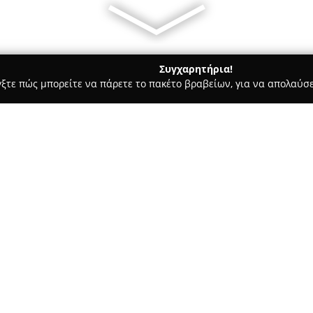
Συγχαρητήρια!
γξτε πώς μπορείτε να πάρετε το πακέτο βραβείων, για να απολαύσε
αίδευση Οδηγών - Νέα Σμύρνη
ΣΧΟΛΗ ΟΔΗΓΩΝ ΠΑΠΑΝΑΓΙΩΤΟ
ΧΡΗΣΤΟΣ
Σχετικά με την εταιρεία:
Η
Σχολή Οδηγών Παπαναγιώτ
ξεχωρίζει ως αξιόπιστη λύση
εκπαίδευση. Εστιάζοντας στην
προσφέρει υψηλού επιπέδου μα
σωστής συμπεριφοράς αλλά κα
Το έμπειρο και εξειδικευμένο