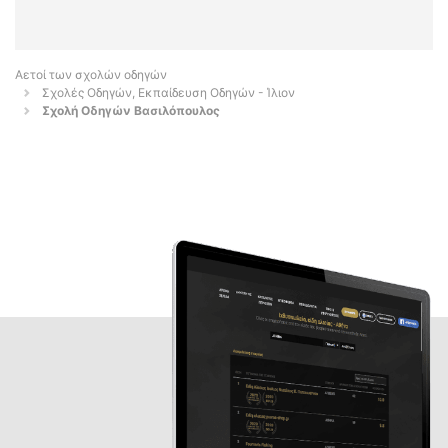
Αετοί των σχολών οδηγών
Σχολές Οδηγών, Εκπαίδευση Οδηγών - Ίλιον
Σχολή Οδηγών Βασιλόπουλος