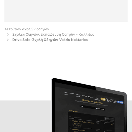
Αετοί των σχολών οδηγών
Σχολές Οδηγών, Εκπαίδευση Οδηγών - Καλλιθέα
Drive Safe-Σχολή Οδηγών Vekris Nektarios