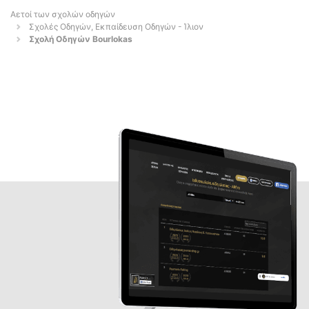
Αετοί των σχολών οδηγών
Σχολές Οδηγών, Εκπαίδευση Οδηγών - Ίλιον
Σχολή Οδηγών Bourlokas