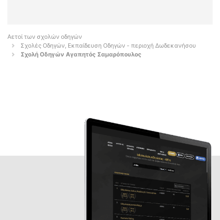
Αετοί των σχολών οδηγών
Σχολές Οδηγών, Εκπαίδευση Οδηγών - περιοχή Δωδεκανήσου
Σχολή Οδηγών Αγαπητός Σαμαρόπουλος