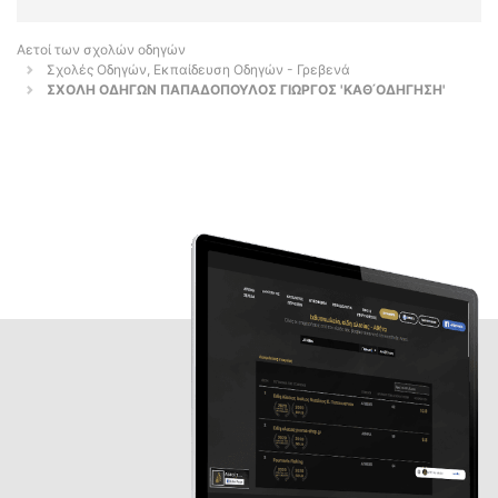
Αετοί των σχολών οδηγών
Σχολές Οδηγών, Εκπαίδευση Οδηγών - Γρεβενά
ΣΧΟΛΗ ΟΔΗΓΩΝ ΠΑΠΑΔΟΠΟΥΛΟΣ ΓΙΩΡΓΟΣ 'ΚΑΘ ́ΟΔΗΓΗΣΗ'