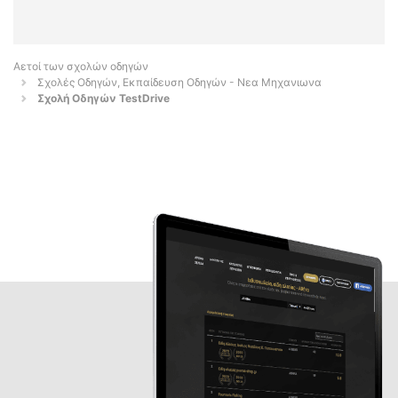
Αετοί των σχολών οδηγών
Σχολές Οδηγών, Εκπαίδευση Οδηγών - Νεα Μηχανιωνα
Σχολή Οδηγών TestDrive