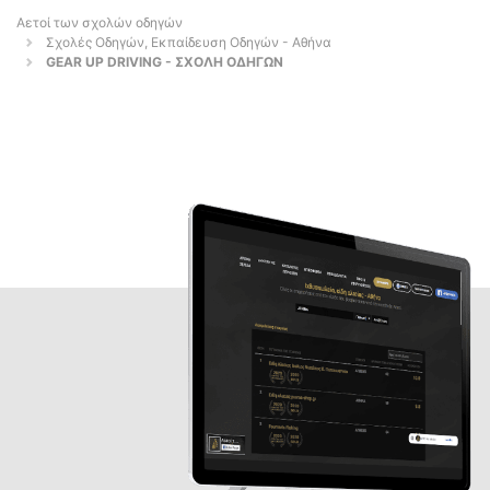
Αετοί των σχολών οδηγών
Σχολές Οδηγών, Εκπαίδευση Οδηγών - Αθήνα
GEAR UP DRIVING - ΣΧΟΛΗ ΟΔΗΓΩΝ