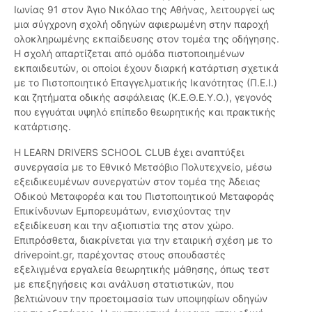
Ιωνίας 91 στον Άγιο Νικόλαο της Αθήνας, λειτουργεί ως
μια σύγχρονη σχολή οδηγών αφιερωμένη στην παροχή
ολοκληρωμένης εκπαίδευσης στον τομέα της οδήγησης.
Η σχολή απαρτίζεται από ομάδα πιστοποιημένων
εκπαιδευτών, οι οποίοι έχουν διαρκή κατάρτιση σχετικά
με το Πιστοποιητικό Επαγγελματικής Ικανότητας (Π.Ε.Ι.)
και ζητήματα οδικής ασφάλειας (Κ.Ε.Θ.Ε.Υ.Ο.), γεγονός
που εγγυάται υψηλό επίπεδο θεωρητικής και πρακτικής
κατάρτισης.
Η LEARN DRIVERS SCHOOL CLUB έχει αναπτύξει
συνεργασία με το Εθνικό Μετσόβιο Πολυτεχνείο, μέσω
εξειδικευμένων συνεργατών στον τομέα της Άδειας
Οδικού Μεταφορέα και του Πιστοποιητικού Μεταφοράς
Επικίνδυνων Εμπορευμάτων, ενισχύοντας την
εξειδίκευση και την αξιοπιστία της στον χώρο.
Επιπρόσθετα, διακρίνεται για την εταιρική σχέση με το
drivepoint.gr, παρέχοντας στους σπουδαστές
εξελιγμένα εργαλεία θεωρητικής μάθησης, όπως τεστ
με επεξηγήσεις και ανάλυση στατιστικών, που
βελτιώνουν την προετοιμασία των υποψηφίων οδηγών