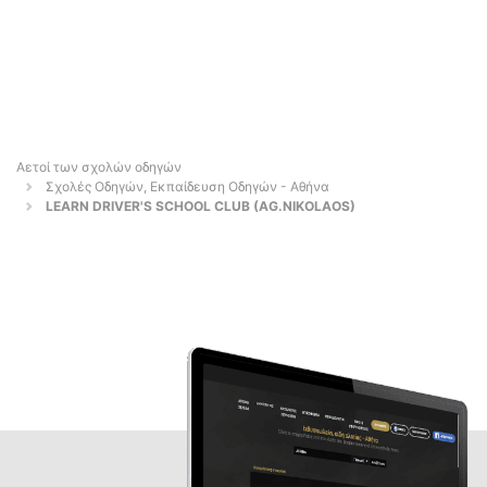
Αετοί των σχολών οδηγών
Σχολές Οδηγών, Εκπαίδευση Οδηγών - Αθήνα
LEARN DRIVER'S SCHOOL CLUB (AG.NIKOLAOS)