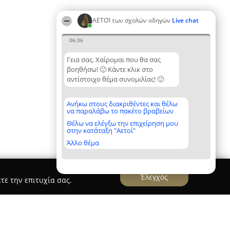
ΑΕΤΟΊ των σχολών οδηγών
Live chat
06:36
Γεια σας. Χαίρομαι που θα σας
βοηθήσω! 🙂 Κάντε κλικ στο
αντίστοιχο θέμα συνομιλίας! 🙂
Ανήκω στους διακριθέντες και θέλω
να παραλάβω το πακέτο βραβείων
Θέλω να ελέγξω την επιχείρηση μου
στην κατάταξη "Αετοί"
Άλλο θέμα
Έλεγχος
τε την επιτυχία σας.