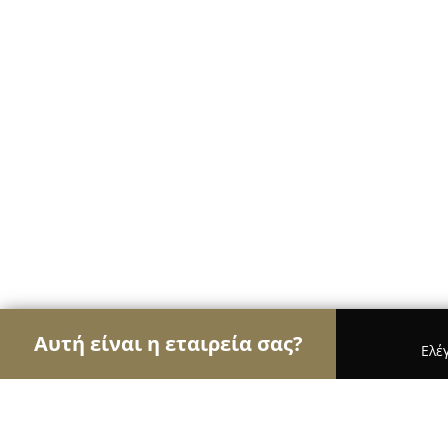
Αυτή είναι η εταιρεία σας?
Ελέ
Αετοί των σχολών οδηγών
Σχολές Οδηγών, Εκπ