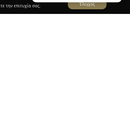
Έλεγχος
τε την επιτυχία σας.
ιάδης"
φειριάδης
εδρεύει στην Καβάλα και
της εκπαίδευσης οδηγών από τον Οκτώβριο του
 περίοδο συνεχόμενης λειτουργίας.
περνά τα σαράντα χρόνια, η σχολή παρέχει
ιπέδου, εστιάζοντας στη συνολική και
οψηφίων οδηγών. Δίνεται έμφαση στην
 επάρκειας, ώστε οι απόφοιτοι να
στις απαιτήσεις της οδήγησης.
αι η διαρκής αναβάθμιση των υπηρεσιών έχουν
λλαδικό επίπεδο. Οι προσφερόμενες εκπαιδεύσεις