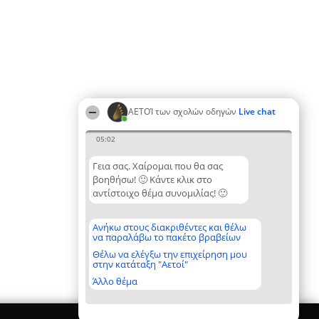
ΑΕΤΟΊ των σχολών οδηγών
Live chat
05:02
Γεια σας. Χαίρομαι που θα σας
βοηθήσω! 🙂 Κάντε κλικ στο
αντίστοιχο θέμα συνομιλίας! 🙂
Ανήκω στους διακριθέντες και θέλω
να παραλάβω το πακέτο βραβείων
Θέλω να ελέγξω την επιχείρηση μου
στην κατάταξη "Αετοί"
Άλλο θέμα