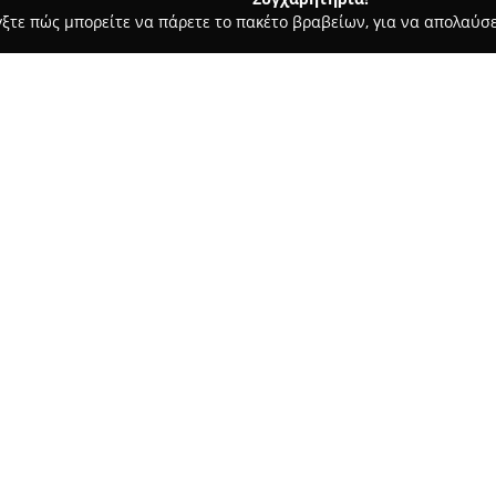
γξτε πώς μπορείτε να πάρετε το πακέτο βραβείων, για να απολαύσε
αίδευση Οδηγών - Καβάλα
Σχολή Οδηγών "Χρήστος Θ. Ζαφειρ
ιάδης"
Σχετικά με την εταιρεία:
Η
Σχολή Οδηγών Χρήστος Ζα
δραστηριοποιείται στον χώρο 
1978, διαγράφοντας μια μακρά
Αξιοποιώντας εμπειρία που ξε
μαθήματα οδήγησης υψηλού επ
προσεκτική κατάρτιση των υπ
καλλιέργεια υπευθυνότητας και
ανταποκρίνονται με ασφάλεια 
Η προσήλωση στην ποιότητα κ
καταξιώσει τη σχολή στο πανε