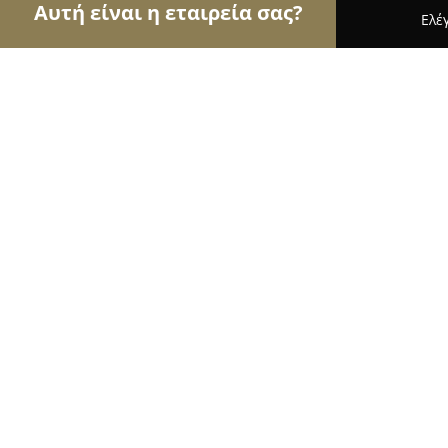
Αυτή είναι η εταιρεία σας?
Ελέ
Αετοί των σχολών οδηγών
Σχολές Οδηγών, Εκπ
Σχολή Οδηγών "Χρήστος Θ. Ζαφειρ
10
(541)
Καβάλα, Kavála
Εμφάνιση αριθμού τηλεφώνου