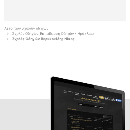
Αετοί των σχολών οδηγών
Σχολές Οδηγών, Εκπαίδευση Οδηγών - Ηράκλειο
Σχολές Οδηγών Βερυκοκίδης Νίκος