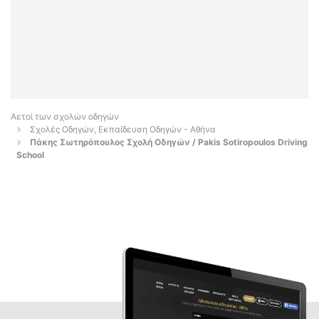
Αετοί των σχολών οδηγών
Σχολές Οδηγών, Εκπαίδευση Οδηγών - Αθήνα
Πάκης Σωτηρόπουλος Σχολή Οδηγών / Pakis Sotiropoulos Driving
School