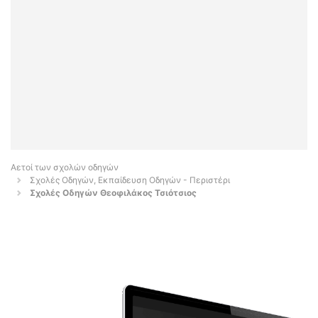
Αετοί των σχολών οδηγών
Σχολές Οδηγών, Εκπαίδευση Οδηγών - Περιστέρι
Σχολές Οδηγών Θεοφιλάκος Τσιότσιος