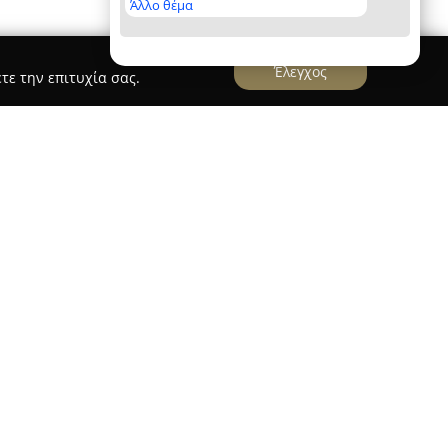
Άλλο θέμα
Έλεγχος
τε την επιτυχία σας.
τηριοποιούνται στον χώρο της εκπαίδευσης
970, έχοντας ιδρυθεί από τους αδελφούς Αδάμ. Η
νήκει στους εκπαιδευτές Ηλία και Μάκη Αδάμ, οι
ρονη παράδοση παρέχοντας ολοκληρωμένη
δευση.
ν και πολυετή εμπειρία, η σχολή διασφαλίζει
 ειδικεύεται στην προετοιμασία υπεύθυνων και
ς καλύπτουν όλα τα είδη διπλωμάτων: