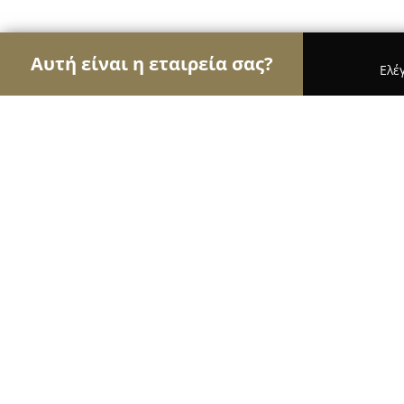
Αυτή είναι η εταιρεία σας?
Ελέ
Αετοί των σχολών οδηγών
Σχολές Οδηγών, Εκπα
ΣΧΟΛΕΣ ΟΔΗΓΩΝ ΑΔΑΜ
8.8
(31)
Πειραιάς, 162, ΥΠΑΠΑΝΤΗΣ ΚΑΙ ΘΕΣΣΑΛΟΝΙΚΗΣ 1