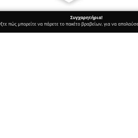
Συγχαρητήρια!
γξτε πώς μπορείτε να πάρετε το πακέτο βραβείων, για να απολαύσε
ίδευση Οδηγών - Πειραιάς
ΣΧΟΛΕΣ ΟΔΗΓΩΝ ΑΔΑΜ
Σχετικά με την εταιρεία:
Οι
Σχολές Οδηγών Αδάμ
δρασ
οδηγών στον Πειραιά από το 1
διοίκηση της σχολής σήμερα α
οποίοι συνεχίζουν τη μακρόχ
Δείτε περισσότερα >>
θεωρητική και πρακτική εκπαί
Με αξιοποίηση σύγχρονων μέσω
υψηλά στάνταρ κατάρτισης και
60
ασφαλών οδηγών. Οι υπηρεσίε