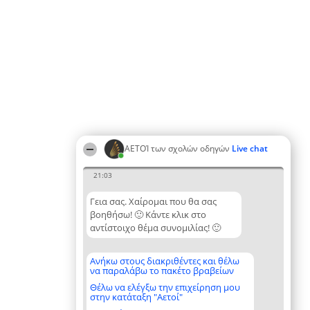
ΑΕΤΟΊ των σχολών οδηγών
Live chat
21:03
Γεια σας. Χαίρομαι που θα σας
βοηθήσω! 🙂 Κάντε κλικ στο
αντίστοιχο θέμα συνομιλίας! 🙂
Ανήκω στους διακριθέντες και θέλω
να παραλάβω το πακέτο βραβείων
Θέλω να ελέγξω την επιχείρηση μου
στην κατάταξη "Αετοί"