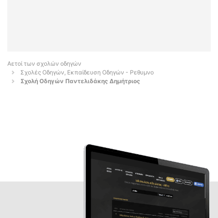
Αετοί των σχολών οδηγών
Σχολές Οδηγών, Εκπαίδευση Οδηγών - Ρεθυμνο
Σχολή Οδηγών Παντελιδάκης Δημήτριος