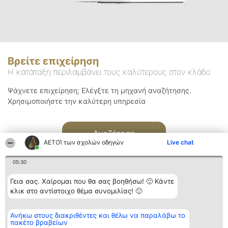
Βρείτε επιχείρηση
Η κατάταξη περιλαμβάνει τους καλύτερους στον κλάδο
Ψάχνετε επιχείρηση; Ελέγξτε τη μηχανή αναζήτησης.
Χρησιμοποιήστε την καλύτερη υπηρεσία
Αναζήτηση
ΑΕΤΟΊ των σχολών οδηγών
Live chat
05:30
Γεια σας. Χαίρομαι που θα σας βοηθήσω! 🙂 Κάντε
κλικ στο αντίστοιχο θέμα συνομιλίας! 🙂
Διοργανωτής της
Κατάταξη
Επικοινωνία
Ανήκω στους διακριθέντες και θέλω να παραλάβω το
κατάταξης
Διακριθέντες
Επικοινωνία
πακέτο βραβείων
BEAUTIFUL COMPANY
Λίστα όλων