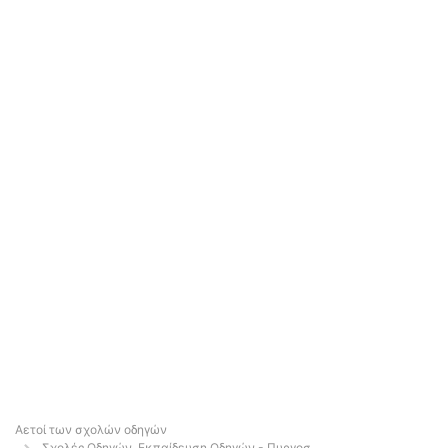
Αετοί των σχολών οδηγών
Σχολές Οδηγών, Εκπαίδευση Οδηγών - Πυργοσ