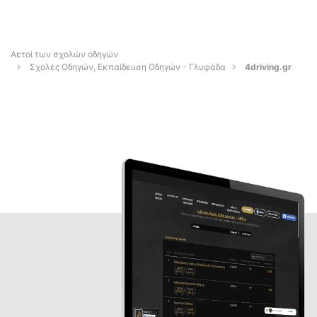
Αετοί των σχολών οδηγών
Σχολές Οδηγών, Εκπαίδευση Οδηγών - Γλυφάδα
4driving.gr