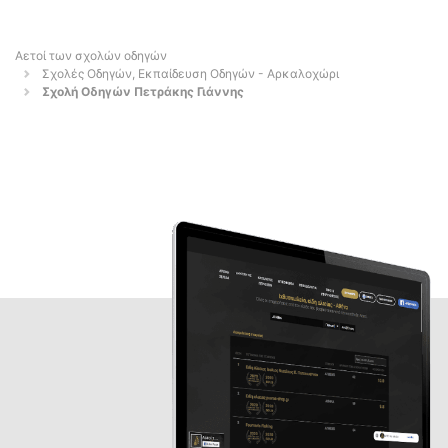
Αετοί των σχολών οδηγών
Σχολές Οδηγών, Εκπαίδευση Οδηγών - Αρκαλοχώρι
Σχολή Οδηγών Πετράκης Γιάννης