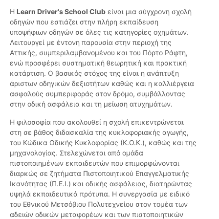
Η
Learn Driver's School Club
είναι μια σύγχρονη σχολή
οδηγών που εστιάζει στην πλήρη εκπαίδευση
υποψήφιων οδηγών σε όλες τις κατηγορίες οχημάτων.
Λειτουργεί με έντονη παρουσία στην περιοχή της
Αττικής, συμπεριλαμβανομένου και του Πόρτο Ράφτη,
ενώ προσφέρει συστηματική θεωρητική και πρακτική
κατάρτιση. Ο βασικός στόχος της είναι η ανάπτυξη
άριστων οδηγικών δεξιοτήτων καθώς και η καλλιέργεια
ασφαλούς συμπεριφοράς στον δρόμο, συμβάλλοντας
στην οδική ασφάλεια και τη μείωση ατυχημάτων.
Η φιλοσοφία που ακολουθεί η σχολή επικεντρώνεται
στη σε βάθος διδασκαλία της κυκλοφοριακής αγωγής,
του Κώδικα Οδικής Κυκλοφορίας (Κ.Ο.Κ.), καθώς και της
μηχανολογίας. Στελεχώνεται από ομάδα
πιστοποιημένων εκπαιδευτών που επιμορφώνονται
διαρκώς σε ζητήματα Πιστοποιητικού Επαγγελματικής
Ικανότητας (Π.Ε.Ι.) και οδικής ασφάλειας, διατηρώντας
υψηλά εκπαιδευτικά πρότυπα. Η συνεργασία με ειδικό
του Εθνικού Μετσόβιου Πολυτεχνείου στον τομέα των
αδειών οδικών μεταφορέων και των πιστοποιητικών