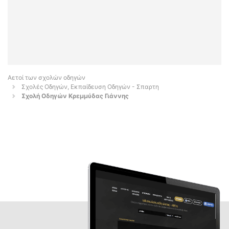
Αετοί των σχολών οδηγών
Σχολές Οδηγών, Εκπαίδευση Οδηγών - Σπαρτη
Σχολή Οδηγών Κρεμμύδας Γιάννης