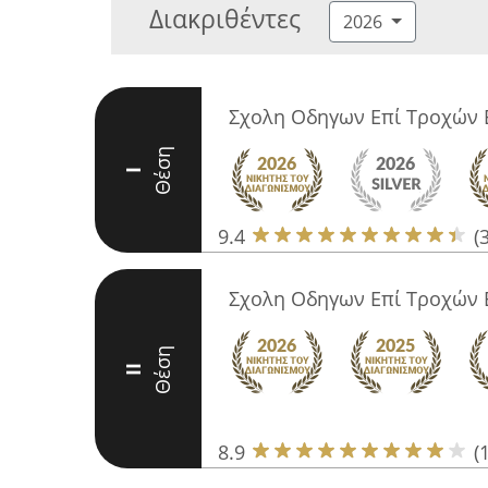
Διακριθέντες
2026
Σχολη Οδηγων Eπί Τροχών 
Θέση
I
9.4
(
Σχολη Οδηγων Eπί Τροχών 
Θέση
II
8.9
(