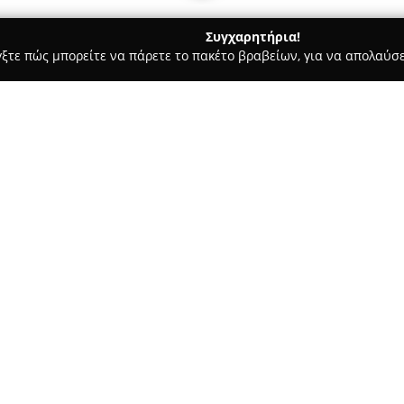
Συγχαρητήρια!
γξτε πώς μπορείτε να πάρετε το πακέτο βραβείων, για να απολαύσε
αίδευση Οδηγών - Πατρα
Σχολή Οδηγών Χρυσός Δημήτρης drivi
ing-xrisos.gr
Σχετικά με την εταιρεία:
Η
Σχολή Οδηγών Χρυσός Δημ
μακρόχρονη και επιτυχημένη π
υποψηφίων οδηγών. Με σημαντ
υψηλού επιπέδου θεωρητική κα
Δείτε περισσότερα >>
σχολής είναι η ανάπτυξη υπεύ
ιδιαίτερη έμφαση στην οδική 
Οδικής Κυκλοφορίας.
Οι μαθητές αποκτούν τα ουσιώδ