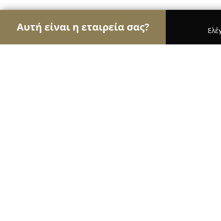
Αυτή είναι η εταιρεία σας?
Ελέ
Αετοί των σχολών οδηγών
Σχολές Οδηγών, Εκπ
Σχολή Οδηγών Χρυσός Δημήτρης driv
8.7
(10)
Πατρα, Patras
Εμφάνιση αριθμού τηλεφώνου