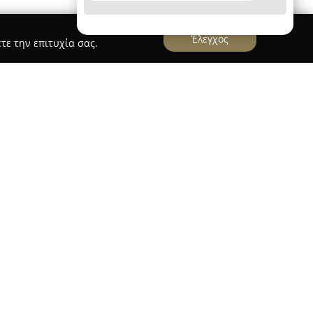
Έλεγχος
τε την επιτυχία σας.
ng-xrisos.gr
ήτρης
, με έδρα την Πάτρα, διακρίνεται για τη
αρουσία της στο πεδίο της εκπαίδευσης
ική εμπειρία στον χώρο, προσφέρει πλήρη και
ι πρακτική εκπαίδευση. Η βασική επιδίωξη της
θυνων και άρτια καταρτισμένων οδηγών, με
συμπεριφορά και την ακριβή τήρηση του Κώδικα
η εφόδια και τις απαραίτητες δεξιότητες για