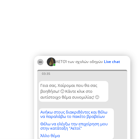
ΑΕΤΟΊ των σχολών οδηγών
Live chat
03:35
Γεια σας. Χαίρομαι που θα σας
βοηθήσω! 🙂 Κάντε κλικ στο
αντίστοιχο θέμα συνομιλίας! 🙂
Ανήκω στους διακριθέντες και θέλω
να παραλάβω το πακέτο βραβείων
Θέλω να ελέγξω την επιχείρηση μου
στην κατάταξη "Αετοί"
Άλλο θέμα