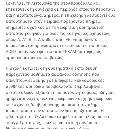
ξεκινήσει τη λειτουργία της στον Κορυδαλλό και
επεκταθεί στη συνέχεια σε περιοχές όπως το Κερατσίνι
και η Δραπετσώνα. Σήμερα, η επιχείρηση λειτουργεί δύο
καταστήματα στον Πειραιά, παρέχοντας πλήρεις
υπηρεσίες σχετικές με τη θεωρητική και πρακτική
κατάρτιση οδηγών για όλες τις κατηγορίες οχημάτων,
όπως Α, Α1, Β, Γ, Δ καθώς και Γ+Ε. Επιπρόσθετα,
προσφέρονται προγράμματα εκπαίδευσης για άδειες
ADR (επικίνδυνα φορτία) και ΣΕΚΑΜ (μεταφορείς
εμπορευμάτων και επιβατών).
Η σχολή εστιάζει στη συστηματική εκπαίδευση,
παρέχοντας μαθήματα ασφαλούς οδήγησης που
καλύπτουν εξάσκηση σε διάφορες κυκλοφοριακές
συνθήκες και οδικά περιβάλλοντα. Περιλαμβάνει,
μεταξύ άλλων, εξάσκηση σε αυτοκινητόδρομο, οδήγηση
ημέρα και νύχτα, αλλαγές λωρίδων και χρήση λωρίδων
επιτάχυνσης/επιβράδυνσης με σκοπό την πλήρη
προετοιμασία των υποψηφίων για τις εξετάσεις. Η
φιλοσοφία της Ο Αστέρας στηρίζεται σε αξίες όπως ο
επαγγελματισμός, η ειλικρίνεια και η συνέπεια,
δίνοντας έμφαση σε ένα ήρεμο, φιλικό και