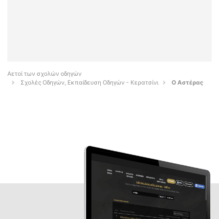
Αετοί των σχολών οδηγών
Σχολές Οδηγών, Εκπαίδευση Οδηγών - Κερατσίνι
Ο Αστέρας