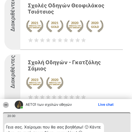
Διακριθέντες
Σχολές Οδηγών Θεοφιλάκος
Τσιότσιος
Διακριθέντες
Σχολή Οδηγών - Γκατζόλης
Σάμιος
ΑΕΤΟΊ των σχολών οδηγών
Live chat
20:30
Διοργανωτής της
Κατάταξη
Επικοινωνία
κατάταξης
Διακριθέντες
Επικοινωνία
Γεια σας. Χαίρομαι που θα σας βοηθήσω! 🙂 Κάντε
BEAUTIFUL COMPANY
Λίστα όλων
Μονοπρόσωπη ΙΚΕ
των