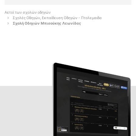
Αετοί των σχολών οδηγών
Σχολές Οδηγών, Εκπαίδευση Οδηγών - Πτολεμαιδα
Σχολή Οδηγών Μπισούκης Λεωνίδας