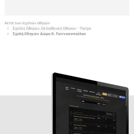
Αετοί των σχολών οδηγών
Σχολές Οδηγών, Εκπαίδευση Οδηγών - Πατρα
Σχολή Οδηγών Δώρα Κ. Γιαννακοπούλου