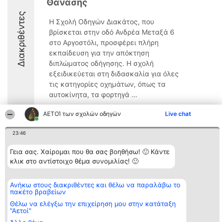
Θανάσης
Διακριθέντες
Η Σχολή Οδηγών Διακάτος, που
βρίσκεται στην οδό Ανδρέα Μεταξά 6
στο Αργοστόλι, προσφέρει πλήρη
εκπαίδευση για την απόκτηση
διπλώματος οδήγησης. Η σχολή
εξειδικεύεται στη διδασκαλία για όλες
τις κατηγορίες οχημάτων, όπως τα
αυτοκίνητα, τα φορτηγά ...
10
ΑΕΤΟΊ των σχολών οδηγών
Live chat
23:46
Διοργανωτής της
Κατάταξη
Επικοινωνία
Γεια σας. Χαίρομαι που θα σας βοηθήσω! 🙂 Κάντε
κατάταξης
Διακριθέντες
Επικοινωνία
κλικ στο αντίστοιχο θέμα συνομιλίας! 🙂
BEAUTIFUL COMPANY
Λίστα όλων
Μονοπρόσωπη ΙΚΕ
των
ΤΗΛ. ΕΠΙΚΟΙΝΩΝΙΑΣ:
διακριθέντων
Ανήκω στους διακριθέντες και θέλω να παραλάβω το
2104128019
Μεθοδολογία
πακέτο βραβείων
email:
Όροι &
aetoi@beautifulcompany.co
προϋποθέσεις
Θέλω να ελέγξω την επιχείρηση μου στην κατάταξη
ΠΟΛΙΤΙΚΗ
"Αετοί"
ΑΠΟΡΡΗΤΟΥ